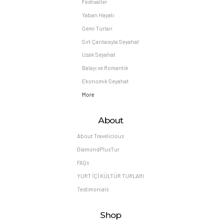
Festivaller
Yaban Hayatı
Gemi Turları
Sırt Çantasıyla Seyahat
Uzak Seyahat
Balayı ve Romantik
Ekonomik Seyahat
More
About
About Travelicious
DiamondPlusTur
FAQs
YURT İÇİ KÜLTÜR TURLARI
Testimonials
Shop