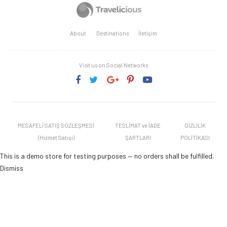
About
Destinations
İletişim
Visit us on Social Networks
MESAFELİ SATIŞ SÖZLEŞMESİ
TESLİMAT ve İADE
GİZLİLİK
(Hizmet Satışı)
ŞARTLARI
POLİTİKASI
This is a demo store for testing purposes — no orders shall be fulfilled.
Dismiss