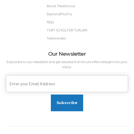
About Travelicious
DiamondPlusTur
FAQs
YURT İÇİ KÜLTÜR TURLARI
Testimonials
Our Newsletter
Subscribe to our newsletter and get exlusive first minute offers straight into your
inbox.