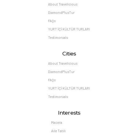
About Travelicious
DiamondPlusTur
FAQs
YURT İÇİ KÜLTÜR TURLARI
Testimonials
Cities
About Travelicious
DiamondPlusTur
FAQs
YURT İÇİ KÜLTÜR TURLARI
Testimonials
Interests
Macera
Aile Tatili