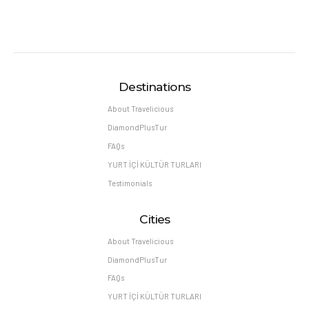
Destinations
About Travelicious
DiamondPlusTur
FAQs
YURT İÇİ KÜLTÜR TURLARI
Testimonials
Cities
About Travelicious
DiamondPlusTur
FAQs
YURT İÇİ KÜLTÜR TURLARI