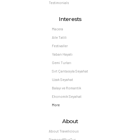
Testimonials
Interests
Macera
Aile Tatili
Festivaller
Yaban Hayatı
Gemi Turları
Sırt Çantasıyla Seyahat
Uzak Seyahat
Balayı ve Romantik
Ekonomik Seyahat
More
About
About Travelicious
DiamondPlusTur