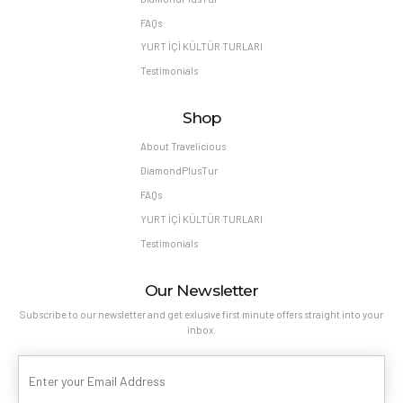
FAQs
YURT İÇİ KÜLTÜR TURLARI
Testimonials
Shop
About Travelicious
DiamondPlusTur
FAQs
YURT İÇİ KÜLTÜR TURLARI
Testimonials
Our Newsletter
Subscribe to our newsletter and get exlusive first minute offers straight into your
inbox.