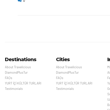
0
Destinations
Cities
I
About Travelicious
About Travelicious
M
DiamondPlusTur
DiamondPlusTur
Ai
FAQs
FAQs
Fe
YURT İÇİ KÜLTÜR TURLARI
YURT İÇİ KÜLTÜR TURLARI
Y
Testimonials
Testimonials
Ge
S
U
B