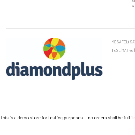
E
M
MESAFELİ SAT
TESLİMAT ve
This is a demo store for testing purposes — no orders shall be fulfill