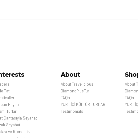
nterests
About
Sho
acera
About Travelicious
About T
le Tatili
DiamondPlusTur
Diamon
stivaller
FAQs
FAQs
aban Hayatı
YURT İÇİ KÜLTÜR TURLARI
YURT İ
mi Turları
Testimonials
Testimo
ırt Çantasıyla Seyahat
zak Seyahat
alayı ve Romantik