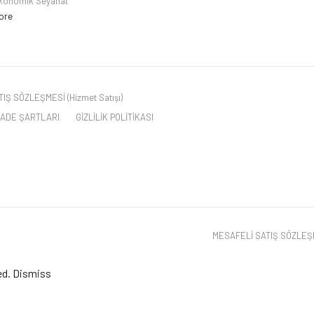
konomik Seyahat
ore
IŞ SÖZLEŞMESİ (Hizmet Satışı)
 İADE ŞARTLARI
GİZLİLİK POLİTİKASI
MESAFELİ SATIŞ SÖZLEŞME
ed.
Dismiss