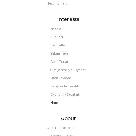
Testimonials
Interests
Macera
Aile Tatili
Festivaller
Yaban Hayatı
Gemi Turları
Sırt Çantasıyla Seyahat
Uzak Seyahat
Balayı ve Romantik
Ekonomik Seyahat
More
About
About Travelicious
DiamondPlusTur