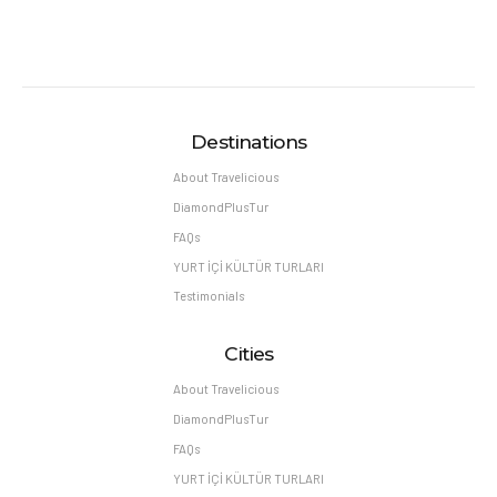
Destinations
About Travelicious
DiamondPlusTur
FAQs
YURT İÇİ KÜLTÜR TURLARI
Testimonials
Cities
About Travelicious
DiamondPlusTur
FAQs
YURT İÇİ KÜLTÜR TURLARI