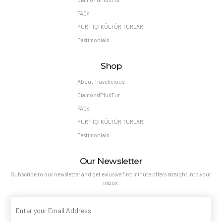
FAQs
YURT İÇİ KÜLTÜR TURLARI
Testimonials
Shop
About Travelicious
DiamondPlusTur
FAQs
YURT İÇİ KÜLTÜR TURLARI
Testimonials
Our Newsletter
Subscribe to our newsletter and get exlusive first minute offers straight into your
inbox.